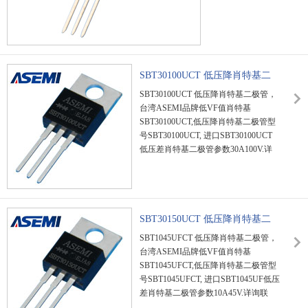
low vf
压降肖特基二极管
型号
SBT30100UFCT, 进
口SBT30100UFCT
低压差肖特基二极
管参数30A100V.详
SBT30100UCT 低压降肖特基二
询联...
极管 ASEMI品牌SBT30100UCT
SBT30100UCT 低压降肖特基二极管，
low vf
台湾ASEMI品牌低VF值肖特基
SBT30100UCT,低压降肖特基二极管型
号SBT30100UCT, 进口SBT30100UCT
低压差肖特基二极管参数30A100V.详
询联系...
SBT30150UCT 低压降肖特基二
极管 ASEMI品牌SBT30150UCT
SBT1045UFCT 低压降肖特基二极管，
low vf
台湾ASEMI品牌低VF值肖特基
SBT1045UFCT,低压降肖特基二极管型
号SBT1045UFCT, 进口SBT1045UF低压
差肖特基二极管参数10A45V.详询联
系...