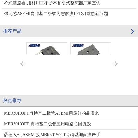
桥式整流器-用材用工不折不扣桥式整流器厂家直供
强元芯ASEMI肖特基二极管为您解决LED灯散热新问题
推荐产品
GBJ2512 ASEMI品牌
D50SB60 ASEMI整流
原装正品
桥 台湾进口品牌
MBR2020
D50SB60
ASEMI品牌
热点推荐
极管 原装
MBR30100PT肖特基二极管ASEMI用最好的品质来
MBR30100PT 肖特基二极管应用电路防回流设
萨德入韩,ASEMI携MBR30150CT肖特基迎面痛击手