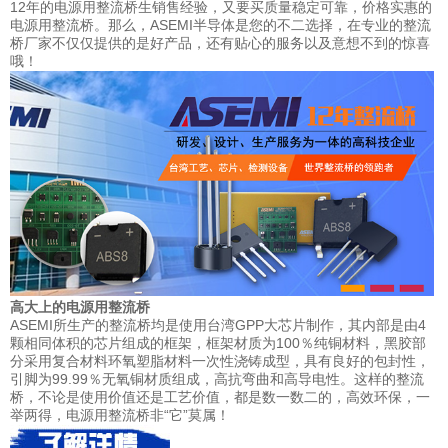
12年的电源用整流桥生销售经验，又要买质量稳定可靠，价格实惠的
电源用整流桥。那么，ASEMI半导体是您的不二选择，在专业的整流
桥厂家不仅仅提供的是好产品，还有贴心的服务以及意想不到的惊喜
哦！
高大上的电源用整流桥
ASEMI所生产的整流桥均是使用台湾GPP大芯片制作，其内部是由4
颗相同体积的芯片组成的框架，框架材质为100％纯铜材料，黑胶部
分采用复合材料环氧塑脂材料一次性浇铸成型，具有良好的包封性，
引脚为99.99％无氧铜材质组成，高抗弯曲和高导电性。这样的整流
桥，不论是使用价值还是工艺价值，都是数一数二的，高效环保，一
举两得，电源用整流桥非“它”莫属！