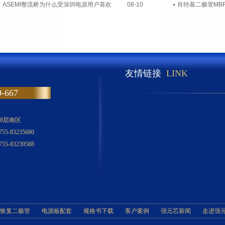
ASEMI整流桥为什么受深圳电源用户喜欢
08-10
友情链接
LINK
667
8层南区
-83235680
-83239588
恢复二极管
电源板配套
规格书下载
客户案例
强元芯新闻
走进强