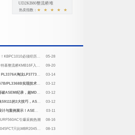
UD2KB80整流桥堆
热卖指数：
1000V的工艺解读！KBPC1010必须经历的流程
05-28
祝贺ASEMI品牌肖特基整流桥KMB16F入围采购目录
09-20
【ASEMI芯资讯】PL3376A淘汰LP3773CA，起决定作用的竟是她！
03-14
【ASEMI】PL3367B/PL3368B实现技术逆袭，残忍地与DP2525E拉开差
03-12
PL3366A出口量再破ASEMI纪录，超MD1801获外媒关注，背后的原
03-12
使用PL3365A替换S9111的3大技巧，ASEMI告诉你真相!
03-12
PL3365/PL3366设计与案例展示！ASEMI替换DP2525的两大新方案！
03-11
MURF560AC引爆采购热潮
08-16
【ASEMI】MBR2045FCT只比MBR2045CT多了一块塑封黑胶，竟让生产
08-13