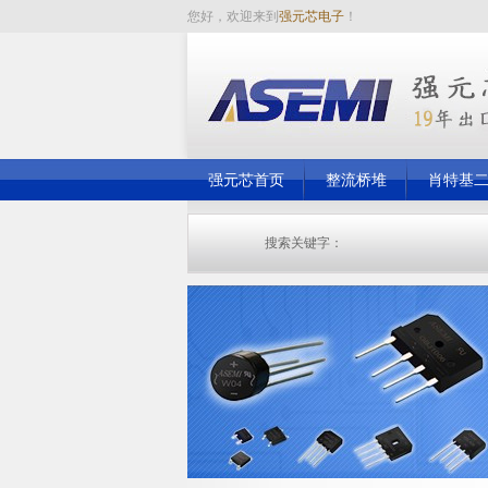
您好，欢迎来到
强元芯电子
！
强元芯首页
整流桥堆
肖特基
走进强元芯
强元芯新闻
搜索关键字：
桥堆
整流桥
肖特基二极管
快