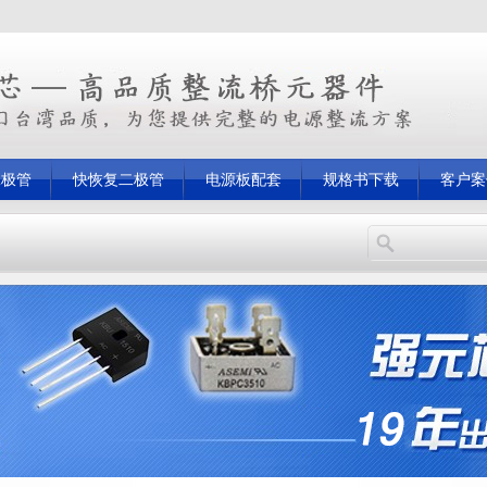
二极管
快恢复二极管
电源板配套
规格书下载
客户案
恢复二极管
MB6S
三极管
整流模块