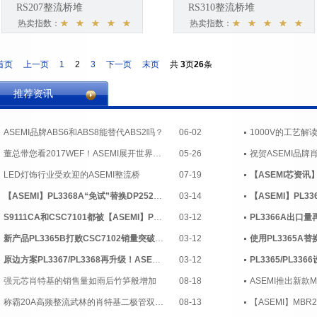
RS207整流桥堆
RS310整流桥堆
热卖指数：
热卖指数：
首页
上一页
1
2
3
下一页
末页
共
3
页
26
条
推荐资讯
ASEMI品牌ABS6和ABS8能替代ABS2吗？
06-02
董总带您看2017WEF！ASEMI展开世界蓝图，首站法国！
05-26
LED灯饰行业受欢迎的ASEMI整流桥
07-19
【ASEMI】PL3368A“免试”替换DP2525E和OB25134避免走弯路，看
03-14
S9111CA和CSC7101都被【ASEMI】PL3366B替换，大浪淘沙，剩下的
03-12
新产品PL3365B打败CSC7102销量突破一亿，ASEMI靠的是啥？
03-12
原边方案PL3367/PL3368再升级！ASEMI替换DP2525E的两个“高招
03-12
强元芯肖特基的销售量如雨后竹笋般增加
08-18
ASEMI推出新款
称霸20A高频整流武林的肖特基二极管双雄——MBR20200CT和
08-13