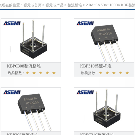
您现在的位置：
强元芯首页
>
强元芯产品
>
整流桥堆
>
2.0A~3A 50V~1000V KBP整
KBPC308整流桥堆
KBP310整流桥堆
热卖指数：
热卖指数：