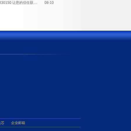
肖特基二极管MBR30150 让您的信任获得大回报
08-10
元芯
企业邮箱