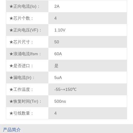
★正向电流(Io)：
2A
★芯片个数：
4
★正向电压(VF)：
1.10V
★芯片尺寸：
50
★浪涌电流Ifsm：
60A
★是否进口：
是
★漏电流(Ir)：
5uA
★工作温度：
-55~+150℃
★恢复时间(Trr)：
500ns
★引线数量：
4
产品简介