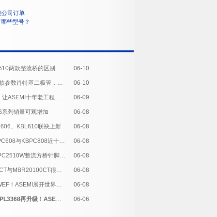
能公司订单
有哪些型号？
GBJ1510与KBJ1510两款整流桥的区别？12年老工程解读
06-10
MBR20100CT 同款参数肖特基二极管，ASEMI
06-10
整流桥测量不会？ 让ASEMI十年老工程师为您操作示范
06-09
BS系列销量可观增加
06-08
L606、KBL610联袂上新
06-08
ASEMI重磅：KBPC608与KBPC808近十年来地位一落千丈
06-08
KBPC1510W,KBPC2510W整流方桥针脚姐妹花实力不容小觑！
06-08
采购MBR20100FCT与MBR20100CT很难选？
06-08
董总带您看2017WEF！ASEMI展开世界蓝图，首站法国！
06-08
原边方案PL3367/PL3368再升级！ASEMI替换DP2525E
06-06