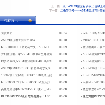
上一篇：
原厂ASEMI整流桥 再次出货绿士
下一篇：
二极管型号——ASEMI品牌肖特基
推荐资讯
免责声明
06-24
ASEMI整流桥主要应用领域
06-10
MBR10100FCT 塑封与铁头，ASEMI工程解读
06-09
深圳整流桥厂家ASEMI，教你看型号整流桥的参数含义
06-08
ASEMI整流桥M
时势造英雄,ASEMI整流桥KBL406显身手
06-08
ASEMI整流桥KB
ASEMI携MBR30150CT肖特基与您见面
06-08
1000V的工艺解读！KBPC1010须经历的流程
06-08
MBR2060FCT和MBR2060CT双生姐妹的故事！
06-08
高压电路当中MBR20150FCT比不上MBR20150CT？
06-08
PL3365/PL3366设计与案例展示！ASEMI替换DP2525
06-06