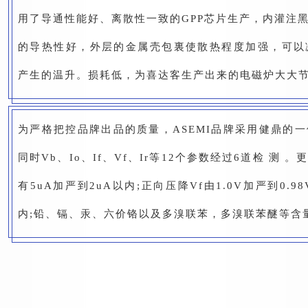
用了导通性能好、离散性一致的GPP芯片生产，内灌注
的导热性好，外层的金属壳包裏使散热程度加强，可以
产生的温升。损耗低，为喜达客生产出来的电磁炉大大
为严格把控品牌出品的质量，ASEMI品牌采用健鼎的
同时Vb、Io、If、Vf、Ir等12个参数经过6道检 测
有5uA加严到2uA以内;正向压降Vf由1.0V加严到0.9
内;铅、镉、汞、六价铬以及多溴联苯，多溴联苯醚等含量