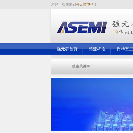
您好，欢迎来到
强元芯电子
！
强元芯首页
整流桥堆
肖特基
走进强元芯
强元芯新闻
搜索关键字：
桥堆
整流桥
肖特基二极管
快