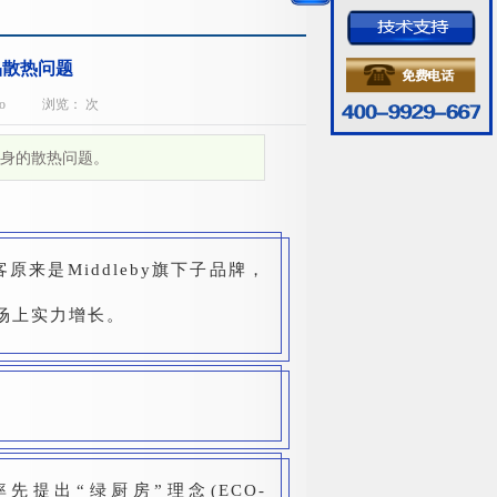
品散热问题
o
浏览：
次
身的散热问题。
来是Middleby旗下子品牌，
市场上实力增长。
提出“绿厨房”理念(ECO-